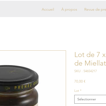
Accueil
À propos
Revue de pr
Lot de 7 
de Miella
SKU : 54654217
Prix
70,00 €
Lot
*
Sélectionner