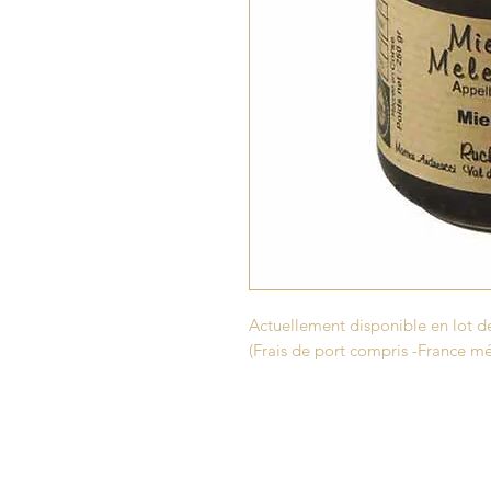
Actuellement disponible en lot d
(Frais de port compris -France mé