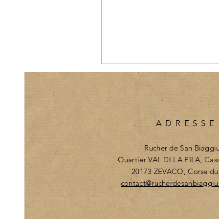
ADRESSE
Rucher de San Biaggi
Quartier VAL DI LA PILA, Cas
20173 ZEVACO, Corse du
contact@rucherdesanbiaggiu.